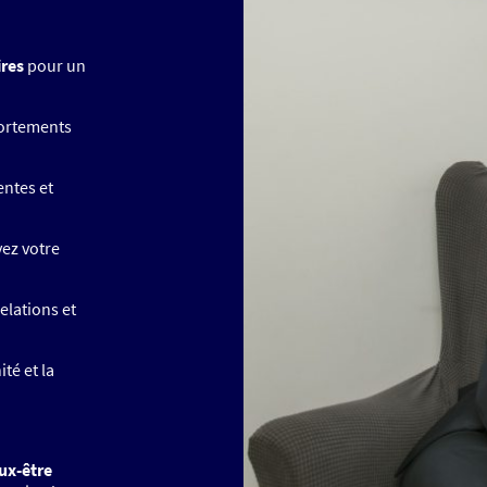
ires
pour un
ortements
entes et
vez votre
elations et
ité et la
ux-être