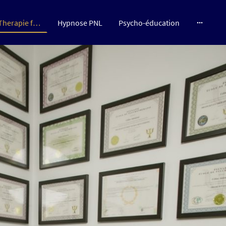
Psychologie TCC Therapie familiale conjugual
Hypnose PNL
Psycho-éducation